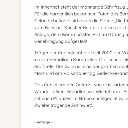
Im Innenhof steht der mahnende Schriftzug „
Für die namentlich bekannten Toten des Bom
Gelände befindet sich auch die Statue „Die f
vom Bansiner Künstler Rudolf Leptien gescha
Anlage, dem Kommunisten Richard Döring a
Genehmigung aufgestellt.
Träger der Gedenkstätte ist seit 2000 der 
in der ehemaligen Kamminker Dorfschule ei
eröffnete. Der Golm ist eine der größten deu
März und am Volkstrauertag Gedenkveransta
Das Gebiet um den Golm ist von einer artenr
Wanderfalken, Seeadler und Wiedehopfe. Auc
seltenen Pflanzen im Naturschutzgebiet Gol
Zwiebeltragende Zahnwurz.
- Anzeige -