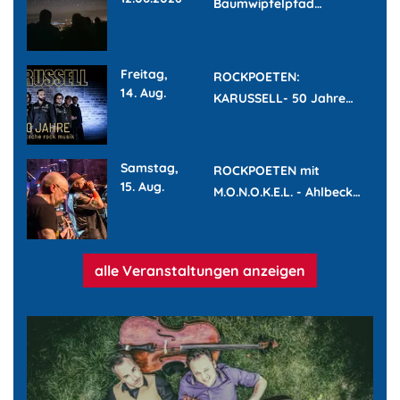
Baumwipfelpfad…
Freitag,
ROCKPOETEN:
14. Aug.
KARUSSELL- 50 Jahre…
Samstag,
ROCKPOETEN mit
15. Aug.
M.O.N.O.K.E.L. - Ahlbeck…
alle Veranstaltungen anzeigen