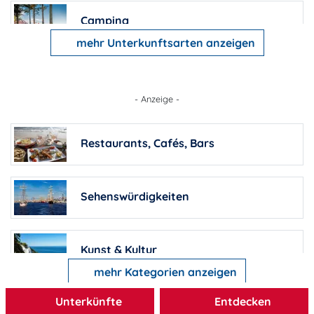
Camping
mehr Unterkunftsarten anzeigen
Pensionen
- Anzeige -
Ferienhäuser
Restaurants, Cafés, Bars
Barrierefreie Unterkünfte
Sehenswürdigkeiten
Bauernhöfe
Kunst & Kultur
mehr Kategorien anzeigen
Familienferienstätten
Unterkünfte
Entdecken
Freizeit & Sport