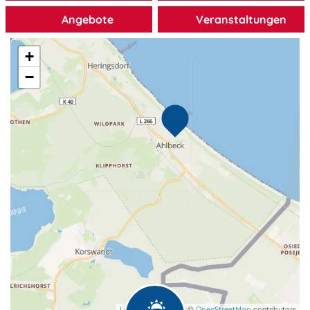
Angebote
Veranstaltungen
Familienfreundliche Unterkünfte
Wellness
+
−
Ferienhöfe
Shopping
Ferienparks
alles entdecken
Ferienwohnungen & Ferienhäuser
Gruppenunterkünfte
Gutshöfe
Leaflet
| map data ©
OpenStreetMap
contributors