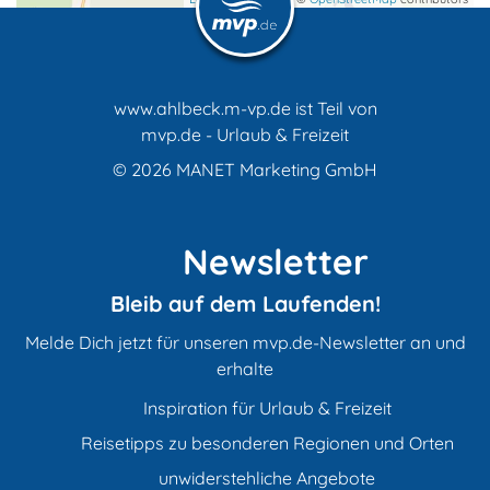
Hausboote
www.ahlbeck.m-vp.de ist Teil von
Herrenhäuser
mvp.de - Urlaub & Freizeit
© 2026
MANET Marketing GmbH
Heuherbergen
Newsletter
Hotels & Pensionen
Bleib auf dem Laufenden!
Melde Dich jetzt für unseren mvp.de-Newsletter an und
erhalte
Jugendherbergen, Hostels
Inspiration für Urlaub & Freizeit
Reisetipps zu besonderen Regionen und Orten
Reiterhöfe
unwiderstehliche Angebote