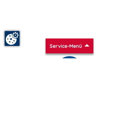
Service-Menü
www.ahlbeck.m-vp.de ist Teil von
mvp.de - Urlaub & Freizeit
© 2026
MANET Marketing GmbH