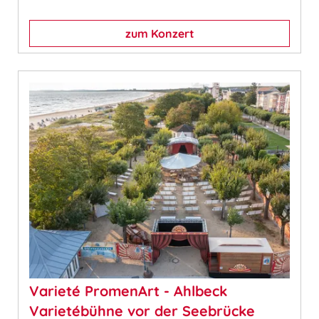
zum Konzert
Varieté PromenArt - Ahlbeck
Varietébühne vor der Seebrücke