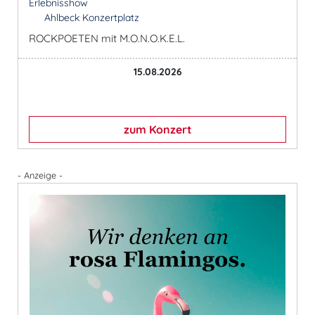
Erlebnisshow
Ahlbeck Konzertplatz
ROCKPOETEN mit M.O.N.O.K.E.L.
15.08.2026
zum Konzert
- Anzeige -