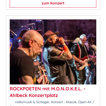
zum Konzert
ROCKPOETEN mit M.O.N.O.K.E.L. -
Ahlbeck Konzertplatz
Volksmusik & Schlager, Konzert - Klassik, Open-Air /