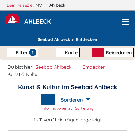
Dein Reiseziel:
MV
Ahlbeck
AHLBECK
Seebad Ahlbeck >
Entdecken
Filter
1
Karte
Reisedaten
Du bist hier:
Seebad Ahlbeck
Entdecken
Kunst & Kultur
Kunst & Kultur im Seebad Ahlbeck
Sortieren
Informationen zur Sortierung
1 - 11 von 11 Einträgen angezeigt