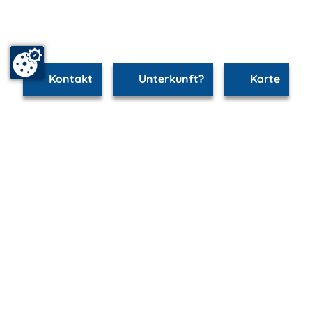
Kontakt
Unterkunft?
Karte
www.ahlbeck.m-vp.de ist Teil von
mvp.de - Urlaub & Freizeit
© 2026
MANET Marketing GmbH