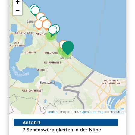
+
−
4
2
3
Leaflet
| map data ©
OpenStreetMap
contributors
Anfahrt
7 Sehenswürdigkeiten in der Nähe