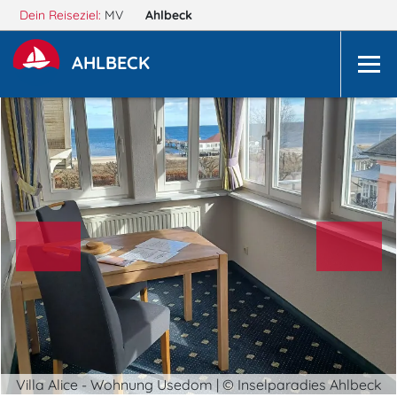
Dein Reiseziel:
MV
Ahlbeck
AHLBECK
Villa Alice - Wohnung Usedom | © Inselparadies Ahlbeck