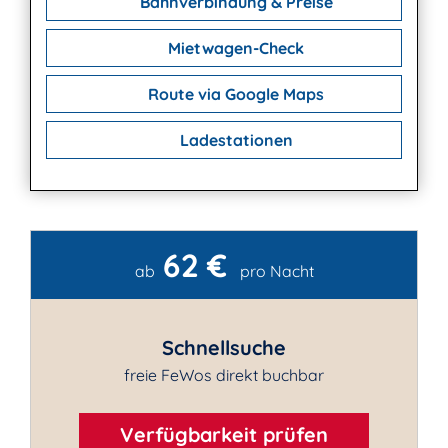
Bahnverbindung & Preise
Mietwagen-Check
Route via Google Maps
Ladestationen
62 €
Kontakt
ab
pro Nacht
Schnellsuche
freie FeWos direkt buchbar
Verfügbarkeit prüfen