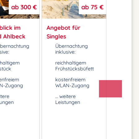
ab
300 €
ab
75 €
blick im
Angebot für
Meerzeit
 Ahlbeck
Singles
Übernachtung
Übernachtung
Überna
sive:
inklusive:
inklusiv
hhaltigem
reichhaltigem
reichha
stück
Frühstücksbüfett
Frühstü
enfreiem
kostenfreiem
kosten
N-Zugang
WLAN-Zugang
WLAN-
itere
... weitere
... weite
tungen
Leistungen
Leistu