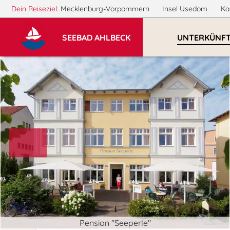
Dein Reiseziel:
Mecklenburg-Vorpommern
Insel Usedom
Ka
SEEBAD AHLBECK
UNTERKÜNF
Pension "Seeperle"