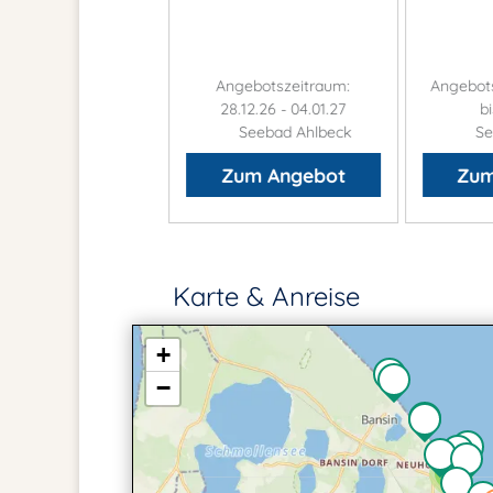
otszeitraum: 29.08.
Angebotszeitraum:
Angebots
bis 13.09.26
28.12.26 - 04.01.27
bi
Seebad Ahlbeck
Seebad Ahlbeck
Se
um Angebot
Zum Angebot
Zum
Karte & Anreise
+
−
4