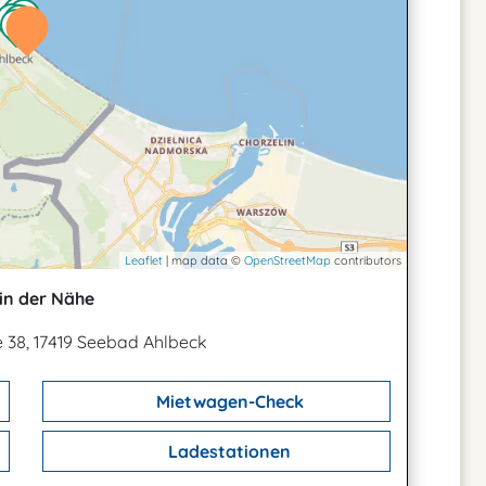
Leaflet
| map data ©
OpenStreetMap
contributors
in der Nähe
 38, 17419 Seebad Ahlbeck
Mietwagen-Check
Ladestationen