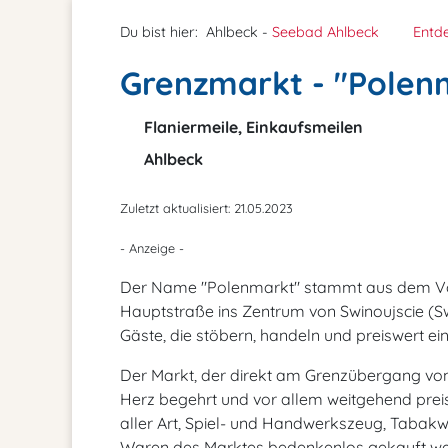
Du bist hier:
Ahlbeck -
Seebad Ahlbeck
Entd
Grenzmarkt - "Polen
Flaniermeile, Einkaufsmeilen
Ahlbeck
Zuletzt aktualisiert: 21.05.2023
- Anzeige -
Der Name "Polenmarkt" stammt aus dem Volk
Hauptstraße ins Zentrum von Swinoujscie (Sw
Gäste, die stöbern, handeln und preiswert e
Der Markt, der direkt am Grenzübergang von 
Herz begehrt und vor allem weitgehend preis
aller Art, Spiel- und Handwerkszeug, Tabakw
Waren des Marktes bedenkenlos gekauft werd