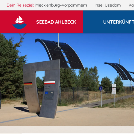
Dein Reiseziel:
Mecklenburg-Vorpommern
Insel Usedom
Ka
SEEBAD AHLBECK
UNTERKÜNF