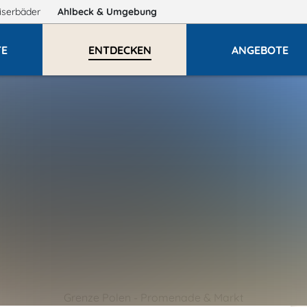
iserbäder
Ahlbeck
& Umgebung
TE
ENTDECKEN
ANGEBOTE
Grenze Polen - Promenade & Markt