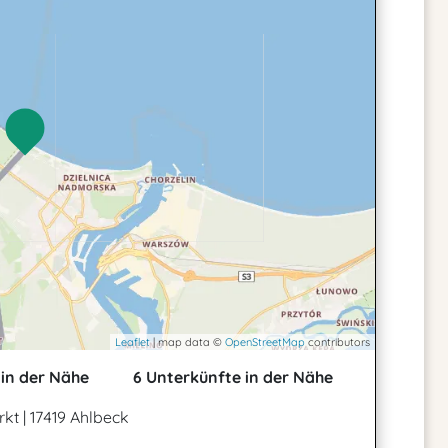
Leaflet
| map data ©
OpenStreetMap
contributors
in der Nähe
6 Unterkünfte in der Nähe
rkt
|
17419 Ahlbeck