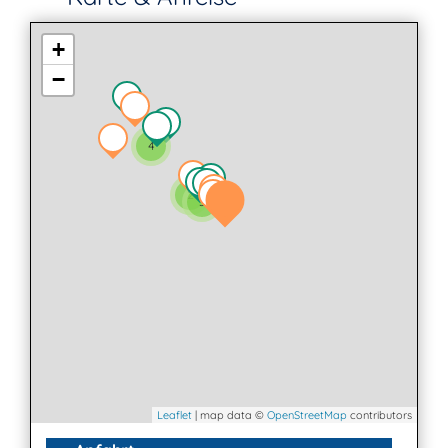
+
−
4
2
3
Leaflet
| map data ©
OpenStreetMap
contributors