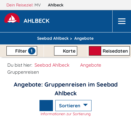
Dein Reiseziel:
MV
Ahlbeck
AHLBECK
Seebad Ahlbeck >
Angebote
Filter
1
Karte
Reisedaten
Du bist hier:
Seebad Ahlbeck
Angebote
Gruppenreisen
Angebote: Gruppenreisen im Seebad
Ahlbeck
Sortieren
Informationen zur Sortierung