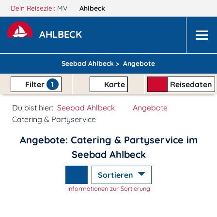
Dein Reiseziel:
MV
Ahlbeck
AHLBECK
Seebad Ahlbeck >
Angebote
Filter
1
Karte
Reisedaten
Du bist hier:
Seebad Ahlbeck
Angebote
Catering & Partyservice
Angebote: Catering & Partyservice im
Seebad Ahlbeck
Sortieren
Informationen zur Sortierung