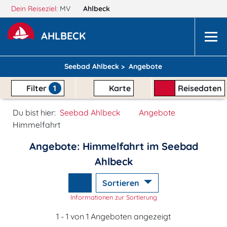
Dein Reiseziel:
MV
Ahlbeck
AHLBECK
Seebad Ahlbeck >
Angebote
Filter
1
Karte
Reisedaten
Du bist hier:
Seebad Ahlbeck
Angebote
Himmelfahrt
Angebote: Himmelfahrt im Seebad
Ahlbeck
Sortieren
Informationen zur Sortierung
1 - 1 von 1 Angeboten angezeigt