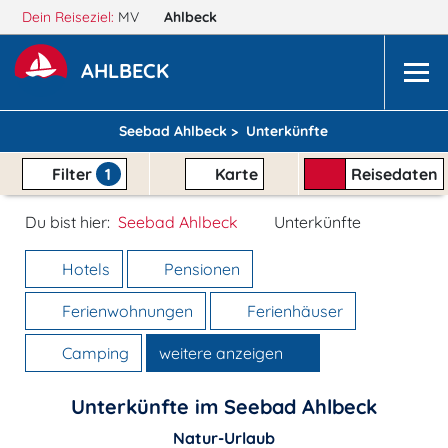
Dein Reiseziel:
MV
Ahlbeck
AHLBECK
Seebad Ahlbeck >
Unterkünfte
Filter
1
Karte
Reisedaten
Du bist hier:
Seebad Ahlbeck
Unterkünfte
Hotels
Pensionen
Ferienwohnungen
Ferienhäuser
Camping
weitere anzeigen
Unterkünfte im Seebad Ahlbeck
Natur-Urlaub