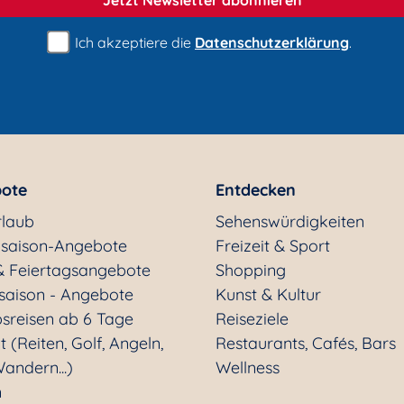
Ich akzeptiere die
Datenschutzerklärung
.
ote
Entdecken
rlaub
Sehenswürdigkeiten
saison-Angebote
Freizeit & Sport
& Feiertagsangebote
Shopping
saison - Angebote
Kunst & Kultur
sreisen ab 6 Tage
Reiseziele
t (Reiten, Golf, Angeln,
Restaurants, Cafés, Bars
andern...)
Wellness
n