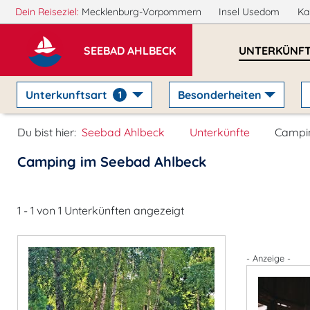
Dein Reiseziel:
Mecklenburg-Vorpommern
Insel Usedom
Ka
SEEBAD AHLBECK
UNTERKÜNF
Unterkunftsart
Besonderheiten
1
Du bist hier:
Seebad Ahlbeck
Unterkünfte
Campi
Camping im Seebad Ahlbeck
1 - 1 von 1 Unterkünften angezeigt
- Anzeige -