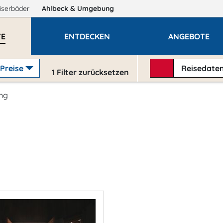
iserbäder
Ahlbeck
& Umgebung
TE
ENTDECKEN
ANGEBOTE
Preise
Reisedate
1
Filter zurücksetzen
ng