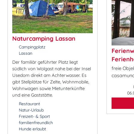
Naturcamping Lassan
Campingplatz
Ferien
Lassan
Ferienh
Der familiär geführter Platz liegt
freie Obj
südlich von Wolgast nahe bei der Insel
Usedom direkt am Achterwasser. Es
casamund
gibt Stellplätze für Zelte, Wohnmobile,
Wohnwagen sowie Mietunterkünfte
06.
und eine Gaststätte.
Restaurant
Natur-Urlaub
Freizeit- & Sport
familienfreundlich
Hunde erlaubt