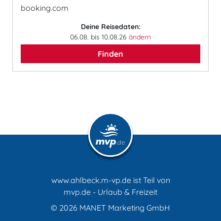
booking.com
Deine Reisedaten:
06.08. bis 10.08.26
ändern
Finden
www.ahlbeck.m-vp.de ist Teil von
mvp.de - Urlaub & Freizeit
© 2026
MANET Marketing GmbH