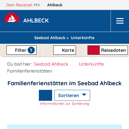
Dein Reiseziel:
MV
Ahlbeck
AHLBECK
Seebad Ahlbeck >
Unterkünfte
Filter
1
Karte
Reisedaten
Du bist hier:
Seebad Ahlbeck
Unterkünfte
Familienferienstätten
Familienferienstätten im Seebad Ahlbeck
Sortieren
Informationen zur Sortierung