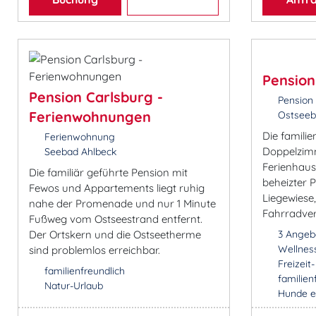
Pension
Pension Carlsburg -
Pension
Ferienwohnungen
Ostseeb
Die familie
Ferienwohnung
Doppelzim
Seebad Ahlbeck
Ferienhaus.
Die familiär geführte Pension mit
beheizter 
Fewos und Appartements liegt ruhig
Liegewies
nahe der Promenade und nur 1 Minute
Fahrradver
Fußweg vom Ostseestrand entfernt.
Der Ortskern und die Ostseetherme
3 Angeb
Wellnes
sind problemlos erreichbar.
Freizeit
familienfreundlich
familien
Natur-Urlaub
Hunde e