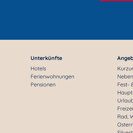
Unterkünfte
Angeb
Hotels
Kurzu
Ferienwohnungen
Neben
Pensionen
Fest- 
Haupt
Urlaub
Freizei
Rad, W
Oster
Silves