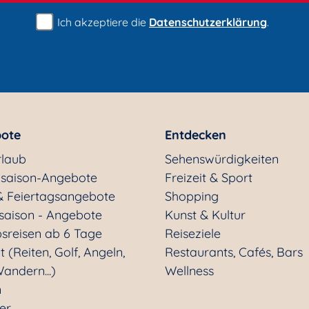
Ich akzeptiere die
Datenschutzerklärung
.
ote
Entdecken
rlaub
Sehenswürdigkeiten
saison-Angebote
Freizeit & Sport
& Feiertagsangebote
Shopping
saison - Angebote
Kunst & Kultur
sreisen ab 6 Tage
Reiseziele
t (Reiten, Golf, Angeln,
Restaurants, Cafés, Bars
andern...)
Wellness
n
ter