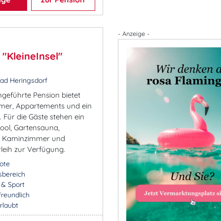
- Anzeige -
 "KleineInsel"
ad Heringsdorf
ngeführte Pension bietet
mer, Appartements und ein
 Für die Gäste stehen ein
Pool, Gartensauna,
e, Kaminzimmer und
leih zur Verfügung.
ote
sbereich
- & Sport
freundlich
rlaubt