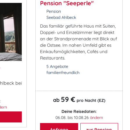
Pension "Seeperle"
Pension
Seebad Ahlbeck
Das familiär geführte Haus mit Suiten,
Doppel- und Einzelzimmer liegt direkt
an der Strandpromenade mit Blick auf
die Ostsee. Im nahen Umfeld gibt es
Einkaufsmöglichkeiten, Cafés und
Restaurants.
&
5 Angebote
familienfreundlich
hlbeck bei
59 €
ab
pro Nacht (EZ)
:
dern
Deine Reisedaten:
06.08. bis 10.08.26
ändern
Anfrage
zur Pension