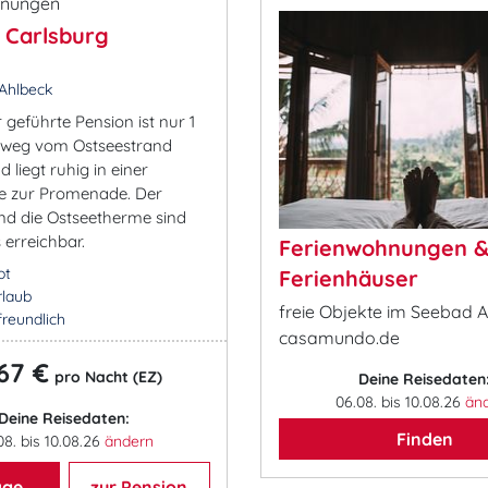
 Carlsburg
Ahlbeck
r geführte Pension ist nur 1
ßweg vom Ostseestrand
d liegt ruhig in einer
se zur Promenade. Der
nd die Ostseetherme sind
 erreichbar.
Ferienwohnungen 
ot
Ferienhäuser
rlaub
freie Objekte im Seebad A
freundlich
casamundo.de
67 €
pro Nacht (EZ)
Deine Reisedaten
06.08. bis 10.08.26
än
Deine Reisedaten:
Finden
08. bis 10.08.26
ändern
age
zur Pension