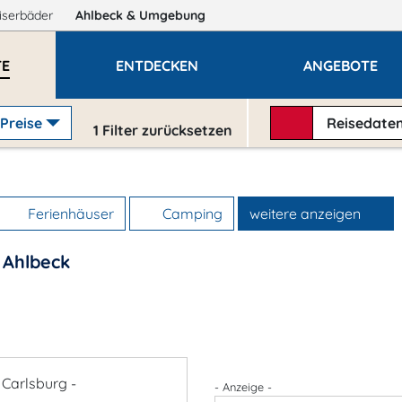
iserbäder
Ahlbeck
& Umgebung
TE
ENTDECKEN
ANGEBOTE
Preise
Reisedate
1
Filter zurücksetzen
Ferienhäuser
Camping
weitere anzeigen
 Ahlbeck
- Anzeige -