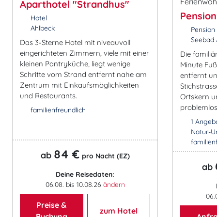
Aparthotel "Strandhus"
Pension
Hotel
Ahlbeck
Pension
Seebad 
Das 3-Sterne Hotel mit niveauvoll
eingerichteten Zimmern, viele mit einer
Die familiä
kleinen Pantryküche, liegt wenige
Minute Fu
Schritte vom Strand entfernt nahe am
entfernt un
Zentrum mit Einkaufsmöglichkeiten
Stichstras
und Restaurants.
Ortskern u
problemlos
familienfreundlich
1 Angeb
Natur-U
familien
84 €
ab
pro Nacht (EZ)
ab
Deine Reisedaten:
06.08. bis 10.08.26
ändern
06.
Preise &
zum Hotel
Buchung
Anfr